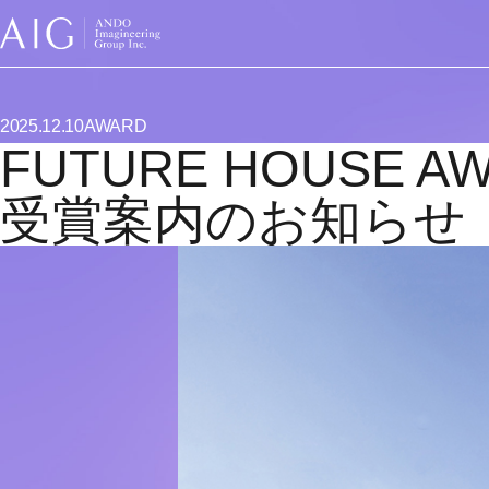
2025.12.10
AWARD
FUTURE HOUSE A
Member
受賞案内のお知らせ
Works
News
Company