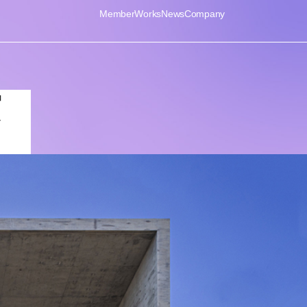
Member
Works
News
Company
賞