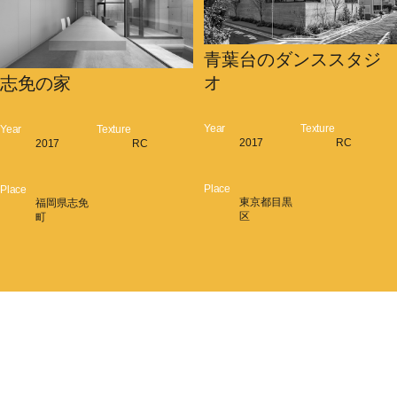
青葉台のダンススタジ
オ
志免の家
Year
Texture
Year
Texture
2017
RC
2017
RC
Place
Place
東京都目黒
福岡県志免
区
町