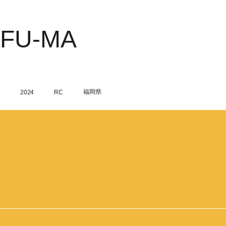
FU-MA
Member
Year
Texture
Place
福岡県
2024
RC
Works
News
Company