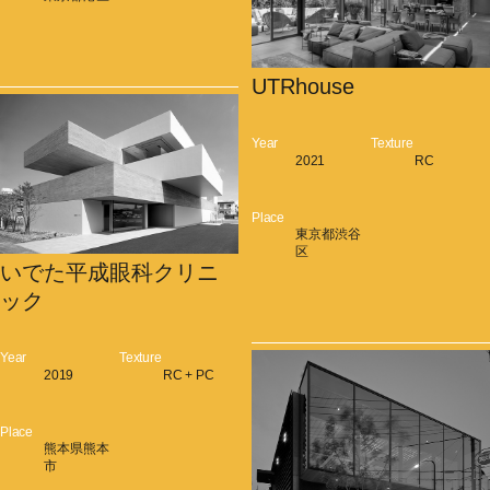
UTRhouse
Year
Texture
2021
RC
Place
東京都渋谷
区
いでた平成眼科クリニ
ック
Year
Texture
2019
RC + PC
Place
熊本県熊本
市