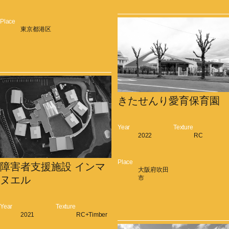
Place
東京都港区
きたせんり愛育保育園
Year
Texture
2022
RC
Place
障害者支援施設 インマ
大阪府吹田
市
ヌエル
Year
Texture
2021
RC+Timber