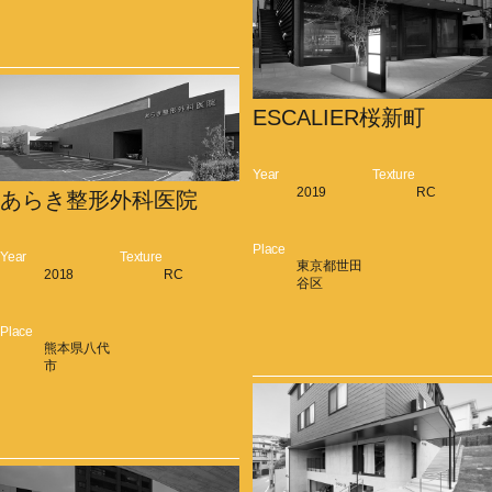
ESCALIER桜新町
Year
Texture
2019
RC
あらき整形外科医院
Place
Year
Texture
東京都世田
2018
RC
谷区
Place
熊本県八代
市