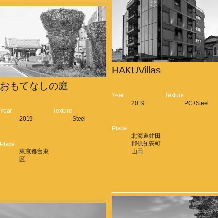
HAKUVillas
おもてなしの庭
Year
Texture
2019
PC+Steel
Year
Texture
2019
Steel
Place
北海道虻田
郡倶知安町
Place
東京都台東
山田
区