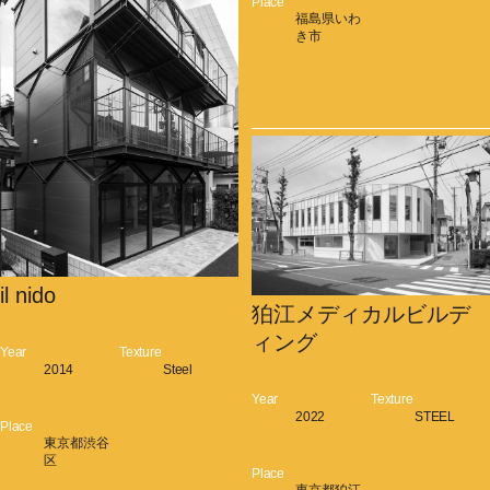
Place
福島県いわ
き市
il nido
狛江メディカルビルデ
ィング
Year
Texture
2014
Steel
Year
Texture
2022
STEEL
Place
東京都渋谷
区
Place
東京都狛江