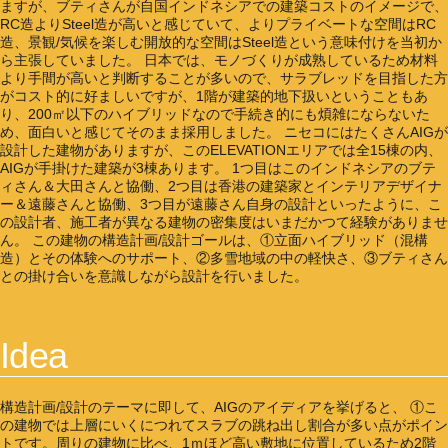
ますが、ブティさんが自国インドネシアでの建築コストのイメージで、
RC造よりSteel造が高いと感じていて、よりプライベートな空間はRC
造、景観/気候を楽しむ開放的な空間はSteel造という意味付けを当初か
ら主張していました。 日本では、モノづくりが成熟しているため材料
より手間が高いと判断することが多いので、サラブレッドを目指した方
がコスト的に好ましいですが、1階が建築的地下扱いということもあ
り、200㎡以下のハイブリッドなので手続き的にも煩雑にならないた
め、面白いと感じてそのまま採用しました。 ニセコにはたくさんAIGが
設計した建物がありますが、このELEVATIONエリアでは全15棟の内、
AIGが手掛けた建築が3棟あります。 1つ目はこのインドネシアのブテ
ィさん＆大田さんと協働、2つ目は香港の建築家とインテリアデザイナ
ー＆遠藤さんと協働、3つ目が遠藤さん自身の設計といったように、こ
の設計者、施工者が異なる建物の密集度はいまだかつて経験がありませ
ん。 この建物の構造計画/設計ゴールは、①立面ハイブリッド（混構
Instagram
造）とその体験へのサポート、②多雪地域の中の軽快さ、③ブティさん
との掛け合いを意識しながら設計を行いました。
Idea
構造計画/設計のテーマに即して、AIGのアイディアを挙げると、 ①こ
の建物では上層にいくにつれてスラブの跳ね出し割合が多い点がポイン
トです。周りの建物に比べ、1ｍほど高い敷地に位置しているため2階