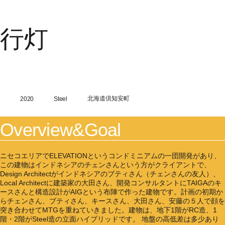
行灯
強度抵抗型による立面混構造
Member
Year
Texture
Place
北海道倶知安町
2020
Steel
Works
Overview&Goal
ニセコエリアでELEVATIONというコンドミニアムの一団開発があり、
News
この建物はインドネシアのチェンさんという方がクライアントで、
Design Architectがインドネシアのブティさん（チェンさんの友人）、
Local Architectに建築家の大田さん、開発コンサルタントにTAIGAのキ
ースさんと構造設計がAIGという布陣で作った建物です。計画の初期か
Company
らチェンさん、ブティさん、キースさん、大田さん、安藤の５人で顔を
突き合わせてMTGを重ねていきました。建物は、地下1階がRC造、1
階・2階がSteel造の立面ハイブリッドです。 地盤の高低差は多少あり