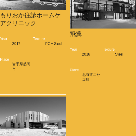
もりおか往診ホームケ
アクリニック
飛翼
Year
Texture
2017
PC + Steel
Year
Texture
2016
Steel
Place
岩手県盛岡
市
Place
北海道ニセ
コ町