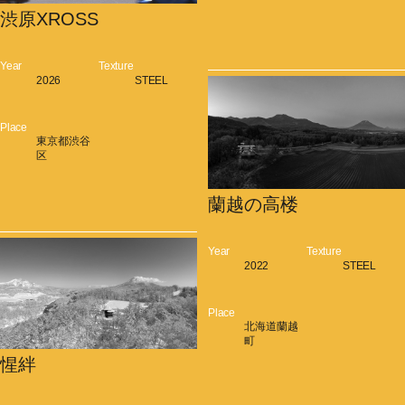
渋原XROSS
Year
Texture
2026
STEEL
Place
東京都渋谷
区
蘭越の高楼
Year
Texture
2022
STEEL
Place
北海道蘭越
町
惺絆