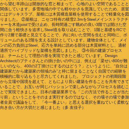
から望む羊蹄山は開放的な窓と相まって、心地のよい空間であることと
関係しています。多雪地域の中でも軽やかさを意識していたため、居室
にはデッキスラブ、屋根には木質構造屋根を使用することで軽量化を図
りました。 ②屋根は、ニセコ特有の積雪2.3mをSteelメインストラクチ
ャーを木造joistで受け止め、長時間過ごす眺めの良い3階では開けた空
間に合う軽快さを追求しSteel造を取り込むことで、1階と基礎をRCで
作り2層で基礎と見立てることで、内に向いた空間を生むと同時に、ボ
リュームのある2階を支える設計としています。建物全体として、メイ
ンの応力負担はSteel、応力を単純に読める部分は木質材料とし、適材
適所でハイブリッドな架構を意図しました。 ③今回の建築プロセス
は、チームとして理想の形を実現できたと感じています。Design
Architectのブティさんとの掛け合いの中には、例えば「梁せい800が難
しいのなら、400の2丁掛けにするのはどう？」というように、“自分は
建築家だから建築家の領域のみ”と枠に留まることなく自国での経験を
積極的に取り込もうと尽力してくれました。 プロジェクトの初期段階
から立場や国境を超えて、ともにより良い建築を作ることを共有できて
いることで、お互いが同じパッションで楽しみながらプロセスを踏むこ
とで実現できました。日本の建築業界でも「この方法で作ることが当た
り前」ということをそのまま実行するのではなく、その場その場で参加
者全員で議論をして、「今一番よい」と思える選択を重ねていく柔軟な
向き合い方が大切だと感じました（多 友佳子）